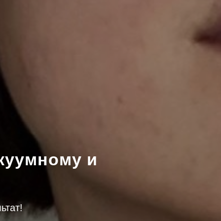
акуумному и
ьтат!