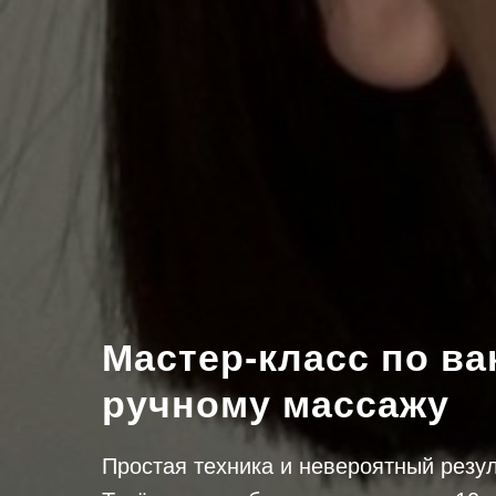
Мастер-класс по в
ручному массажу
Простая техника и невероятный резул